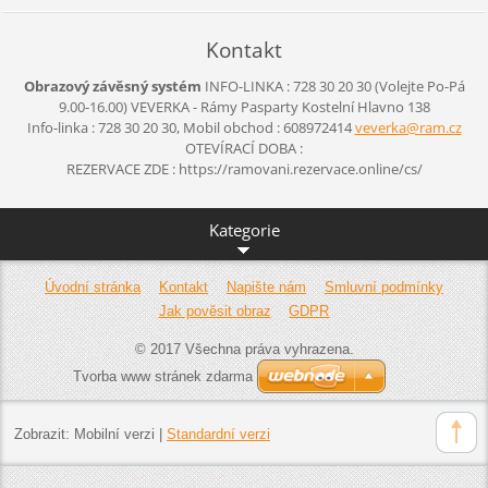
Kontakt
Obrazový závěsný systém
INFO-LINKA : 728 30 20 30 (Volejte Po-Pá
9.00-16.00)
VEVERKA - Rámy Pasparty
Kostelní Hlavno 138
Info-linka : 728 30 20 30, Mobil obchod : 608972414
veverka@
ram.cz
OTEVÍRACÍ DOBA :
REZERVACE ZDE : https://ramovani.rezervace.online/cs/
Kategorie
Úvodní stránka
Kontakt
Napište nám
Smluvní podmínky
Jak pověsit obraz
GDPR
© 2017 Všechna práva vyhrazena.
Tvorba www stránek zdarma
Zobrazit:
Mobilní verzi
|
Standardní verzi