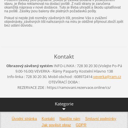
stavu, je třeba reklamovat na dodací poště. Z naší strany je zaručena
okamžitá náprava v nové dodávce. Tuto je třeba uhradit a škodu uplatňovat
na poště. Zásilky jsou baleny dle platných požadavků pošty.
Pokud si nejste jisti rozměry závěsných lišt, prosíme Vás o zvážení
objednávky, závěsných lišt nařezaných na míru je obtížné přijmout zboží zpět
bez udání důvodu.
Kontakt
Obrazový závěsný systém
INFO-LINKA : 728 30 20 30 (Volejte Po-Pá
9.00-16.00)
VEVERKA - Rámy Pasparty
Kostelní Hlavno 138
Info-linka : 728 30 20 30, Mobil obchod : 608972414
veverka@
ram.cz
OTEVÍRACÍ DOBA :
REZERVACE ZDE : https://ramovani.rezervace.online/cs/
Kategorie
Úvodní stránka
Kontakt
Napište nám
Smluvní podmínky
Jak pověsit obraz
GDPR