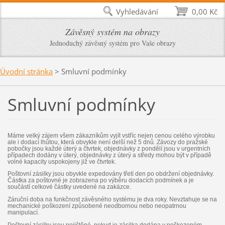
Vyhledávání
0,00 Kč
Závěsný systém na obrazy
Jednoduchý závěsný systém pro Vaše obrazy
Úvodní stránka
>
Smluvní podmínky
Smluvní podmínky
Máme velký zájem všem zákazníkům vyjít vstříc nejen cenou celého výrobku
ale i dodací lhůtou, která obvykle není delší než 5 dnů. Závozy do pražské
pobočky jsou každé úterý a čtvrtek, objednávky z pondělí jsou v urgentních
případech dodány v úterý, objednávky z úterý a středy mohou být v případě
volné kapacity uspokojeny již ve čtvrtek.
Poštovní zásilky jsou obyvkle expedovány třetí den po obdržení objednávky.
Částka za poštovné je zobrazena po výběru dodacích podmínek a je
součástí celkové částky uvedené na zakázce.
Záruční doba na funkčnost závěsného systému je dva roky. Nevztahuje se na
mechanické poškození způsobené neodbornou nebo neopatrnou
manipulací.
Poštovní zásilky jsou pojištěné, pokud je zásilka dodána v poškozeném