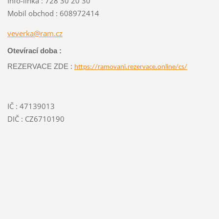
Info-linka : 728 30 20 30
Mobil obchod : 608972414
veverka@
ram.cz
Otevírací doba :
REZERVACE ZDE :
https://ramovani.rezervace.online/cs/
IČ : 47139013
DIČ : CZ6710190