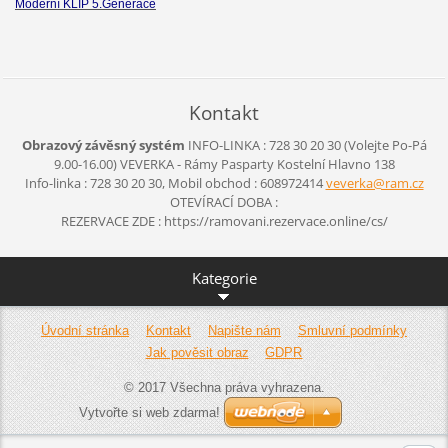
Moderní KLIP 5.Generace
Kontakt
Obrazový závěsný systém
INFO-LINKA : 728 30 20 30 (Volejte Po-Pá
9.00-16.00)
VEVERKA - Rámy Pasparty
Kostelní Hlavno 138
Info-linka : 728 30 20 30, Mobil obchod : 608972414
veverka@ram.cz
OTEVÍRACÍ DOBA :
REZERVACE ZDE : https://ramovani.rezervace.online/cs/
Kategorie
Úvodní stránka
Kontakt
Napište nám
Smluvní podmínky
Jak pověsit obraz
GDPR
© 2017 Všechna práva vyhrazena.
Vytvořte si web zdarma!